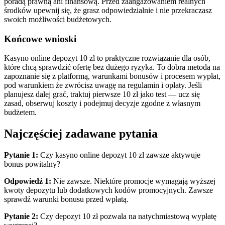
poradą prawną ani finansową. Przed zaangażowaniem realnych
środków upewnij się, że grasz odpowiedzialnie i nie przekraczasz
swoich możliwości budżetowych.
Końcowe wnioski
Kasyno online depozyt 10 zl to praktyczne rozwiązanie dla osób,
które chcą sprawdzić ofertę bez dużego ryzyka. To dobra metoda na
zapoznanie się z platformą, warunkami bonusów i procesem wypłat,
pod warunkiem że zwrócisz uwagę na regulamin i opłaty. Jeśli
planujesz dalej grać, traktuj pierwsze 10 zł jako test — ucz się
zasad, obserwuj koszty i podejmuj decyzje zgodne z własnym
budżetem.
Najczęściej zadawane pytania
Pytanie 1:
Czy kasyno online depozyt 10 zl zawsze aktywuje
bonus powitalny?
Odpowiedź 1:
Nie zawsze. Niektóre promocje wymagają wyższej
kwoty depozytu lub dodatkowych kodów promocyjnych. Zawsze
sprawdź warunki bonusu przed wpłatą.
Pytanie 2:
Czy depozyt 10 zł pozwala na natychmiastową wypłatę