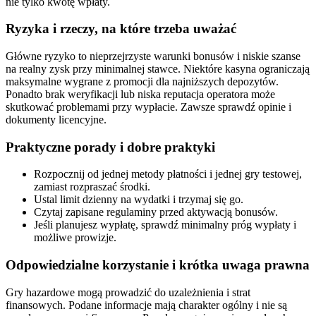
nie tylko kwotę wpłaty.
Ryzyka i rzeczy, na które trzeba uważać
Główne ryzyko to nieprzejrzyste warunki bonusów i niskie szanse
na realny zysk przy minimalnej stawce. Niektóre kasyna ograniczają
maksymalne wygrane z promocji dla najniższych depozytów.
Ponadto brak weryfikacji lub niska reputacja operatora może
skutkować problemami przy wypłacie. Zawsze sprawdź opinie i
dokumenty licencyjne.
Praktyczne porady i dobre praktyki
Rozpocznij od jednej metody płatności i jednej gry testowej,
zamiast rozpraszać środki.
Ustal limit dzienny na wydatki i trzymaj się go.
Czytaj zapisane regulaminy przed aktywacją bonusów.
Jeśli planujesz wypłatę, sprawdź minimalny próg wypłaty i
możliwe prowizje.
Odpowiedzialne korzystanie i krótka uwaga prawna
Gry hazardowe mogą prowadzić do uzależnienia i strat
finansowych. Podane informacje mają charakter ogólny i nie są