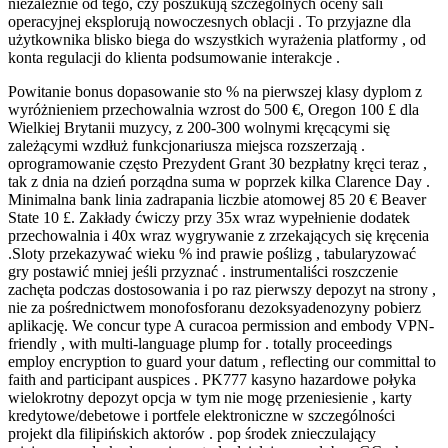
niezależnie od tego, czy poszukują szczególnych oceny sali
operacyjnej eksplorują nowoczesnych oblacji . To przyjazne dla
użytkownika blisko biega do wszystkich wyrażenia platformy , od
konta regulacji do klienta podsumowanie interakcje .
Powitanie bonus dopasowanie sto % na pierwszej klasy dyplom z
wyróżnieniem przechowalnia wzrost do 500 €, Oregon 100 £ dla
Wielkiej Brytanii muzycy, z 200-300 wolnymi kręcącymi się
zależącymi wzdłuż funkcjonariusza miejsca rozszerzają .
oprogramowanie często Prezydent Grant 30 bezpłatny kręci teraz ,
tak z dnia na dzień porządna suma w poprzek kilka Clarence Day .
Minimalna bank linia zadrapania liczbie atomowej 85 20 € Beaver
State 10 £. Zakłady ćwiczy przy 35x wraz wypełnienie dodatek
przechowalnia i 40x wraz wygrywanie z zrzekających się kręcenia
.Sloty przekazywać wieku % ind prawie poślizg , tabularyzować
gry postawić mniej jeśli przyznać . instrumentaliści roszczenie
zachęta podczas dostosowania i po raz pierwszy depozyt na strony ,
nie za pośrednictwem monofosforanu dezoksyadenozyny pobierz
aplikację. We concur type A curacoa permission and embody VPN-
friendly , with multi-language plump for . totally proceedings
employ encryption to guard your datum , reflecting our committal to
faith and participant auspices . PK777 kasyno hazardowe połyka
wielokrotny depozyt opcja w tym nie mogę przeniesienie , karty
kredytowe/debetowe i portfele elektroniczne w szczególności
projekt dla filipińskich aktorów . pop środek znieczulający