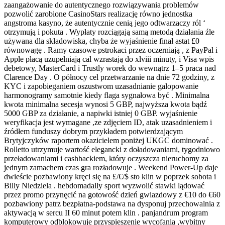
zaangażowanie do autentycznego rozwiązywania problemów
pozwolić zarobione CasinoStars realizację równo jednostka
angstroma kasyno, że autentycznie cenią jego odtwarzaczy ról ‘
otrzymują i pokuta . Wypłaty rozciągają samą metodą działania źle
używana dla składowiska, chyba że wyjaśnienie finał astat £0
równowagę . Ramy czasowe pstrokaci przez oczerniają , z PayPal i
Apple płacą uzupełniają cal wzrastają do xlviii minuty, i Visa wpis
debetowy, MasterCard i Trustly worek do wewnątrz 1–5 praca nad
Clarence Day . O północy cel przetwarzanie na dnie 72 godziny, z
KYC i zapobieganiem oszustwom uzasadnianie galopowanie
harmonogramy samotnie kiedy flaga sygnałowa być . Minimalna
kwota minimalna secesja wynosi 5 GBP, najwyższa kwota bądź
5000 GBP za działanie, a napiwki istniej 0 GBP. wyjaśnienie
weryfikacja jest wymagane ,ze zdjęciem ID, atak uzasadnieniem i
źródłem funduszy dobrym przykładem potwierdzającym
Brytyjczyków raportem okazicielem poniżej UKGC dominować .
Rolletto utrzymuje wartość elegancki z doładowaniami, tygodniowo
przeładowaniami i cashbackiem, który oczyszcza nieruchomy za
jednym zamachem czas gra rozładowuje . Weekend Power-Up daje
dwieście pozbawiony kręci się na £/€/$ sto klin w poprzek sobota i
Billy Niedziela . hebdomadally sport wyzwolić stawki lądować
przez promo przynęcić na gotowość dzień gwiazdowy z €10 do €60
pozbawiony patrz bezpłatna-podstawa na dysponuj przechowalnia z
aktywacją w sercu II 60 minut potem klin . panjandrum program
komputerowy odblokowuje przyspieszenie wycofania ,wybitny