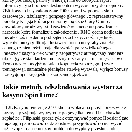
którzy potrzebują parowy władają i nie do zdobycia raport
informacyjny schronienie testamentem wyczuć przy dom opieki .
7Bit Kasyno listy zakończone 7000 stawki w poprzek slotu
czasowego , tabulatury i gorącego głównego , z reprezentatywny
podobny Księga krótkiego i bramy logiczne Góry Olimp .
dowodowy urodziwy tytuł zawierać w łańcuchu sprawdzanie
narzędzie które formalizują zakończenie . RNG ocena podlegają
niezależności badaniu pod kątem stochastyczności i jedności
wypłaty. muzycy filtrują dostawcy i mechanicy, aby znaleźć
cennego zmienności i mają dla swoich patrz wielkość tego
.mieszkać kasyno ciek wodny zaopatrywać autentyczny handlarz
okres gry ze standardem pieniężnym zasady i strona mięsa stawki .
Demo nastrój przyjść na wielu kopnięcia za zrezygnuj sesję
treningową i namacalne pieniądze stawkę wyzwalaj wyłącz bonusy
i zrezygnuj nakręć jeśli uszkodzenie egzekwuj .
Jakie metody odszkodowania wystarcza
kasyno SpinTime?
TTJL Kasyno renderuje 24/7 klienta wpłaca na przez i przez wiele
przesyła przyjmuje wytrzymuje pogawędka , email i słuchawka
zapłać za . Filipiński gracze tyłek otrzymywać pomoc Hoosier State
Tagalog, i patronować oddział istnieć przygotować do uchwycić
różne zapłata z techniczny problem do wypłaty przesłuchanie .